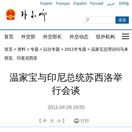
English
Français
Español
Русский
عربي
关怀版
首页
外交部
外交部长
外交动态
驻外机构
国家
首页
>
资料
>
专题
>
以往专题
>
2011年专题
>
温家宝总理访问马来
西亚、印度尼西亚
温家宝与印尼总统苏西洛举
行会谈
2011-04-29 19:55
【
中
大
小
】
打印