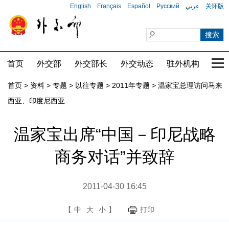
English
Français
Español
Русский
عربي
关怀版
首页
外交部
外交部长
外交动态
驻外机构
国家
首页
>
资料
>
专题
>
以往专题
>
2011年专题
>
温家宝总理访问马来
西亚、印度尼西亚
温家宝出席“中国－印尼战略
商务对话”并致辞
2011-04-30 16:45
【
中
大
小
】
打印