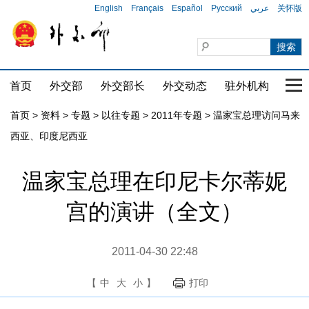
English
Français
Español
Русский
عربي
关怀版
首页
外交部
外交部长
外交动态
驻外机构
国家
首页
>
资料
>
专题
>
以往专题
>
2011年专题
>
温家宝总理访问马来
西亚、印度尼西亚
温家宝总理在印尼卡尔蒂妮
宫的演讲（全文）
2011-04-30 22:48
【
中
大
小
】
打印