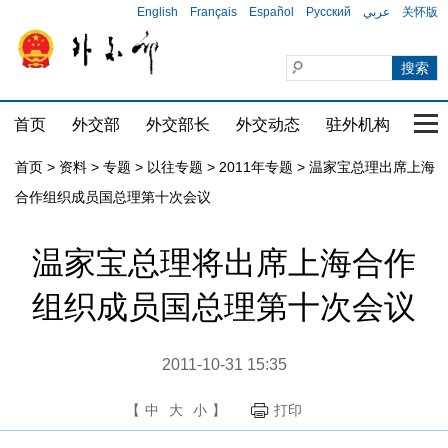
English
Français
Español
Русский
عربي
关怀版
首页
外交部
外交部长
外交动态
驻外机构
国家
首页
>
资料
>
专题
>
以往专题
>
2011年专题
>
温家宝总理出席上海
合作组织成员国总理第十次会议
温家宝总理将出席上海合作
组织成员国总理第十次会议
2011-10-31 15:35
【
中
大
小
】
打印