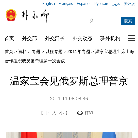
English
Français
Español
Русский
عربي
关怀版
首页
外交部
外交部长
外交动态
驻外机构
国家
首页
>
资料
>
专题
>
以往专题
>
2011年专题
>
温家宝总理出席上海
合作组织成员国总理第十次会议
温家宝会见俄罗斯总理普京
2011-11-08 08:36
【
中
大
小
】
打印