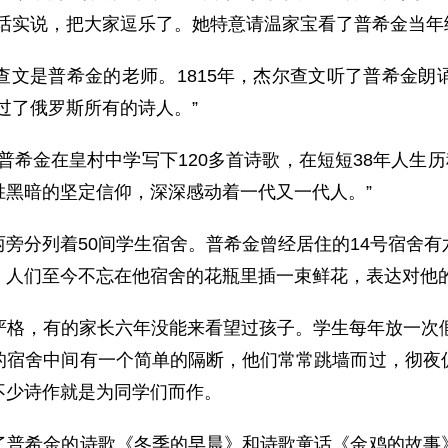
实话实说，把大家逗乐了。她特意请温家宝看了普希金当年
是普希金的老师。1815年，杰尔查文听了普希金朗
过了俄罗斯所有的诗人。”
金在皇村中学写下120多首诗歌，在短短38年人生历
胜黑暗的坚定信仰，深深感动着一代又一代人。”
分列着50间学生宿舍。普希金曾经居住的14号宿舍有
。人们至今不忘在他宿舍的花瓶里插一束鲜花，表达对他
，有的家长六年没能来看望过孩子。学生每年放一次假
的宿舍中间有一个简单的隔断，他们常常跳墙而过，彻夜
不少诗作就是为同学们而作。
希金的诗歌《冬季的早晨》和诗歌童话《金鸡的故事》