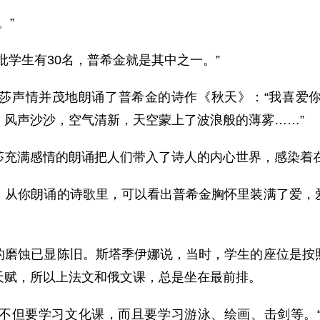
。”
学生有30名，普希金就是其中之一。”
声情并茂地朗诵了普希金的诗作《秋天》：“我喜爱你
，风声沙沙，空气清新，天空蒙上了波浪般的薄雾……”
满感情的朗诵把人们带入了诗人的内心世界，感染着在
你朗诵的诗歌里，可以看出普希金胸怀里装满了爱，爱
蚀已显陈旧。斯塔季伊娜说，当时，学生的座位是按照
天赋，所以上法文和俄文课，总是坐在最前排。
但要学习文化课，而且要学习游泳、绘画、击剑等。“