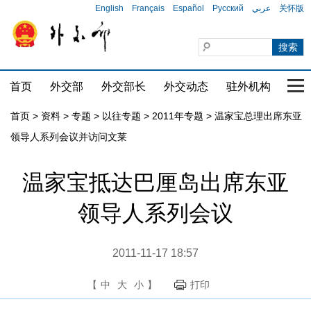
English
Français
Español
Русский
عربي
关怀版
首页
外交部
外交部长
外交动态
驻外机构
国家
首页
>
资料
>
专题
>
以往专题
>
2011年专题
>
温家宝总理出席东亚
领导人系列会议并访问文莱
温家宝抵达巴厘岛出席东亚
领导人系列会议
2011-11-17 18:57
【
中
大
小
】
打印