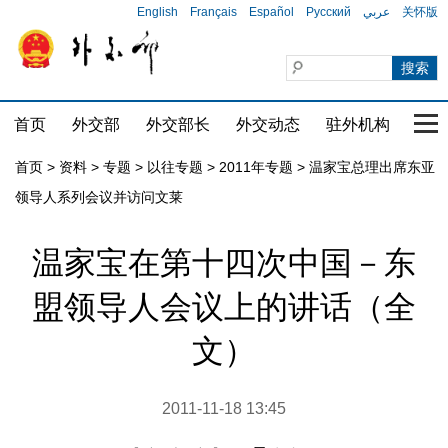
English
Français
Español
Русский
عربي
关怀版
首页
外交部
外交部长
外交动态
驻外机构
国家
首页
>
资料
>
专题
>
以往专题
>
2011年专题
>
温家宝总理出席东亚
领导人系列会议并访问文莱
温家宝在第十四次中国－东
盟领导人会议上的讲话（全
文）
2011-11-18 13:45