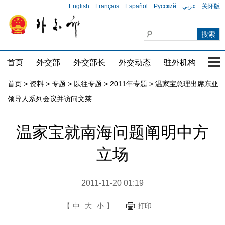
English
Français
Español
Русский
عربي
关怀版
首页
外交部
外交部长
外交动态
驻外机构
国家
首页
>
资料
>
专题
>
以往专题
>
2011年专题
>
温家宝总理出席东亚
领导人系列会议并访问文莱
温家宝就南海问题阐明中方
立场
2011-11-20 01:19
【
中
大
小
】
打印