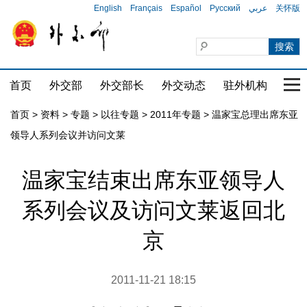
English
Français
Español
Русский
عربي
关怀版
首页
外交部
外交部长
外交动态
驻外机构
国家
首页
>
资料
>
专题
>
以往专题
>
2011年专题
>
温家宝总理出席东亚
领导人系列会议并访问文莱
温家宝结束出席东亚领导人
系列会议及访问文莱返回北
京
2011-11-21 18:15