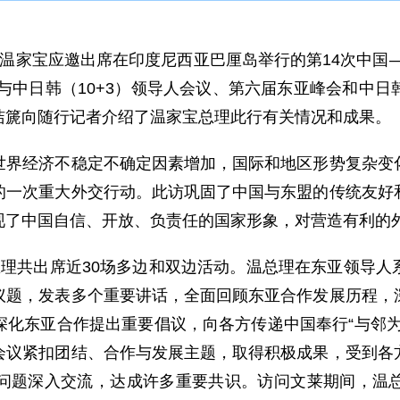
理温家宝应邀出席在印度尼西亚巴厘岛举行的第14次中国
盟与中日韩（10+3）领导人会议、第六届东亚峰会和中
洁篪向随行记者介绍了温家宝总理此行有关情况和成果。
经济不稳定不确定因素增加，国际和地区形势复杂变化
的一次重大外交行动。此访巩固了中国与东盟的传统友好
现了中国自信、开放、负责任的国家形象，对营造有利的
共出席近30场多边和双边活动。温总理在东亚领导人
议题，发表多个重要讲话，全面回顾东亚合作发展历程，
深化东亚合作提出重要倡议，向各方传递中国奉行“与邻为
会议紧扣团结、合作与发展主题，取得积极成果，受到各
问题深入交流，达成许多重要共识。访问文莱期间，温