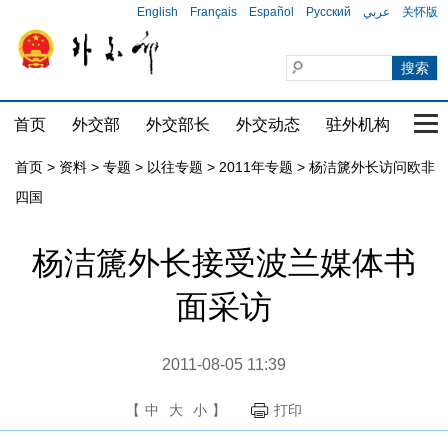
English
Français
Español
Русский
عربي
关怀版
首页
外交部
外交部长
外交动态
驻外机构
国家
首页
>
资料
>
专题
>
以往专题
>
2011年专题
>
杨洁篪外长访问欧非
四国
杨洁篪外长接受波兰媒体书
面采访
2011-08-05 11:39
【
中
大
小
】
打印