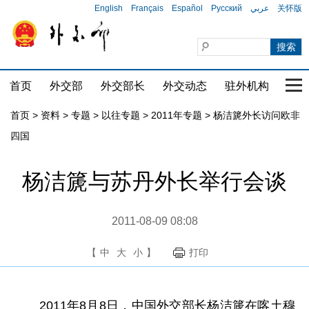
English
Français
Español
Русский
عربي
关怀版
首页
外交部
外交部长
外交动态
驻外机构
国家
首页
>
资料
>
专题
>
以往专题
>
2011年专题
>
杨洁篪外长访问欧非
四国
杨洁篪与苏丹外长举行会谈
2011-08-09 08:08
【
中
大
小
】
打印
2011年8月8日，中国外交部长杨洁篪在喀土穆