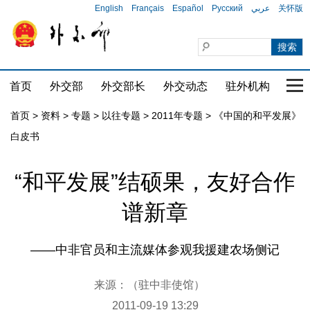
English
Français
Español
Русский
عربي
关怀版
首页
外交部
外交部长
外交动态
驻外机构
国家
首页
>
资料
>
专题
>
以往专题
>
2011年专题
>
《中国的和平发展》
白皮书
“和平发展”结硕果，友好合作
谱新章
——中非官员和主流媒体参观我援建农场侧记
来源：（驻中非使馆）
2011-09-19 13:29