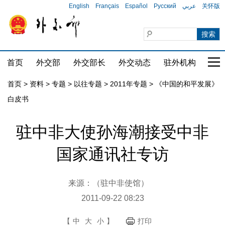
English
Français
Español
Русский
عربي
关怀版
首页
外交部
外交部长
外交动态
驻外机构
国家
首页
>
资料
>
专题
>
以往专题
>
2011年专题
>
《中国的和平发展》
白皮书
驻中非大使孙海潮接受中非
国家通讯社专访
来源：（驻中非使馆）
2011-09-22 08:23
【
中
大
小
】
打印