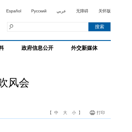
Español
Русский
عربي
无障碍
关怀版
料
政府信息公开
外交新媒体
吹风会
【
中
大
小
】
打印