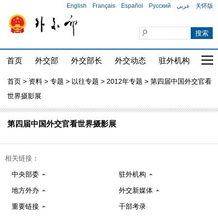
English
Français
Español
Русский
عربي
关怀版
首页
外交部
外交部长
外交动态
驻外机构
国家
首页
>
资料
>
专题
>
以往专题
>
2012年专题
> 第四届中国外交官看
世界摄影展
第四届中国外交官看世界摄影展
相关链接：
中央部委
驻外机构
地方外办
外交新媒体
重要链接
干部考录