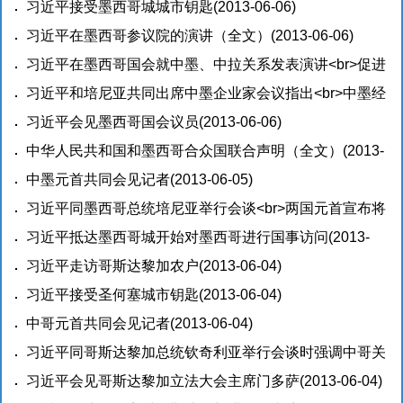
(2013-06-07)
习近平接受墨西哥城城市钥匙
(2013-06-06)
习近平在墨西哥参议院的演讲（全文）
(2013-06-06)
习近平在墨西哥国会就中墨、中拉关系发表演讲<br>促进
共同发展 共创美好未来
习近平和培尼亚共同出席中墨企业家会议指出<br>中墨经
(2013-06-06)
贸合作具有天时地利人和
习近平会见墨西哥国会议员
(2013-06-06)
(2013-06-06)
中华人民共和国和墨西哥合众国联合声明（全文）
(2013-
06-05)
中墨元首共同会见记者
(2013-06-05)
习近平同墨西哥总统培尼亚举行会谈<br>两国元首宣布将
中墨关系提升为全面战略伙伴关系
习近平抵达墨西哥城开始对墨西哥进行国事访问
(2013-06-05)
(2013-
06-05)
习近平走访哥斯达黎加农户
(2013-06-04)
习近平接受圣何塞城市钥匙
(2013-06-04)
中哥元首共同会见记者
(2013-06-04)
习近平同哥斯达黎加总统钦奇利亚举行会谈时强调中哥关
系完全可以成为不同规模不同国情国家友好合作的典范
习近平会见哥斯达黎加立法大会主席门多萨
(2013-06-04)