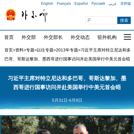
English
Français
Español
Русский
عربي
关怀版
首页
外交部
外交部长
外交动态
驻外机构
国家
首页
>
资料
>
专题
>
以往专题
>
2013年专题
>习近平主席对特立尼达和多
巴哥、哥斯达黎加、墨西哥进行国事访问并赴美国举行中美元首会晤
习近平主席对特立尼达和多巴哥、哥斯达黎加、墨
西哥进行国事访问并赴美国举行中美元首会晤
5月31日-6月8日