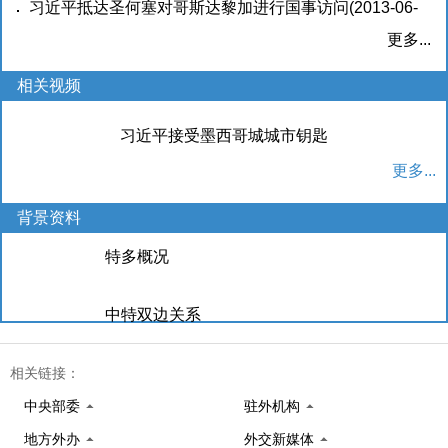
(2013-06-04)
习近平抵达圣何塞对哥斯达黎加进行国事访问
(2013-06-
03)
更多...
相关视频
习近平接受墨西哥城城市钥匙
更多...
背景资料
特多概况
中特双边关系
哥斯达黎加概况
相关链接：
中央部委
驻外机构
中哥双边关系
地方外办
外交新媒体