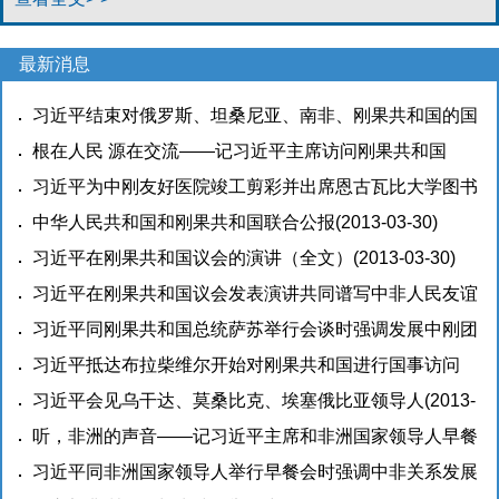
最新消息
习近平结束对俄罗斯、坦桑尼亚、南非、刚果共和国的国
事访问和出席金砖国家领导人第五次会晤回到北京
根在人民 源在交流——记习近平主席访问刚果共和国
(2013-
03-31)
(2013-03-31)
习近平为中刚友好医院竣工剪彩并出席恩古瓦比大学图书
馆启用和中国馆揭牌仪式赞扬不畏艰苦甘于奉献救死扶伤
中华人民共和国和刚果共和国联合公报
(2013-03-30)
大爱无疆的中国医疗队精神 勉励青年人作中刚中非友好
习近平在刚果共和国议会的演讲（全文）
(2013-03-30)
事业接班人
习近平在刚果共和国议会发表演讲共同谱写中非人民友谊
(2013-03-31)
新篇章
习近平同刚果共和国总统萨苏举行会谈时强调发展中刚团
(2013-03-30)
结互助的全面合作伙伴关系
习近平抵达布拉柴维尔开始对刚果共和国进行国事访问
(2013-03-30)
(2013-03-30)
习近平会见乌干达、莫桑比克、埃塞俄比亚领导人
(2013-
03-29)
听，非洲的声音——记习近平主席和非洲国家领导人早餐
会
习近平同非洲国家领导人举行早餐会时强调中非关系发展
(2013-03-28)