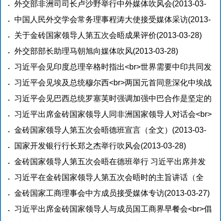
没有完成时只有进行时
外交部非洲司司长卢沙野举行中外媒体吹风会
(2013-03-28)
(2013-03-
28)
中国人民外交学会常务理事程涛大使接受媒体采访
(2013-
03-28)
关于金砖国家领导人第五次会晤成果评价
(2013-03-28)
外交部部长助理马朝旭向媒体吹风
(2013-03-28)
习近平会见印度总理辛格时指出<br>世界需要中印共同发
展
习近平会见埃及总统穆尔西<br>两国元首同意深化中埃战
(2013-03-28)
略合作关系
习近平会见巴西总统罗塞芙时强调加强中巴合作是坚定的
(2013-03-28)
战略选择
习近平出席金砖国家领导人同非洲国家领导人对话会<br>
(2013-03-28)
强调建设伙伴关系，共创美好未来
金砖国家领导人第五次会晤德班宣言（全文）
(2013-03-28)
(2013-03-
28)
国家开发银行行长郑之杰举行吹风会
(2013-03-28)
金砖国家领导人第五次会晤在德班举行 习近平出席并发
表重要讲话
习近平在金砖国家领导人第五次会晤时的主旨讲话（全
(2013-03-27)
文）
金砖国家工商理事会中方成员接受媒体专访
(2013-03-27)
(2013-03-27)
习近平出席金砖国家领导人与成员国工商界早餐会<br>倡