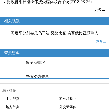
议政府工商界加强合作 共同推动金砖国家经济发展
财政部部长楼继伟接受媒体联合采访
(2013-03-26)
(2013-
03-27)
更多...
相关视频
习近平分别会见乌干达 莫桑比克 埃塞俄比亚领导人
更多...
背景资料
俄罗斯概况
中俄双边关系
坦桑尼亚概况
相关链接：
中央部委
驻外机构
中坦双边关系
地方外办
外交新媒体