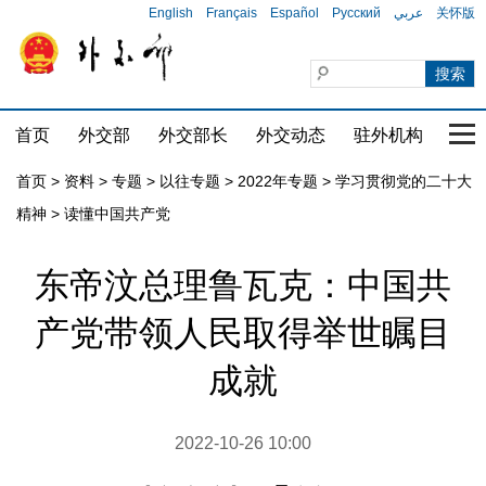
English
Français
Español
Русский
عربي
关怀版
首页
外交部
外交部长
外交动态
驻外机构
国家
首页
>
资料
>
专题
>
以往专题
>
2022年专题
>
学习贯彻党的二十大
精神
>
读懂中国共产党
东帝汶总理鲁瓦克：中国共
产党带领人民取得举世瞩目
成就
2022-10-26 10:00