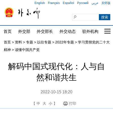
English
Français
Español
Русский
عربي
关怀版
首页
外交部
外交部长
外交动态
驻外机构
国家
首页
>
资料
>
专题
>
以往专题
>
2022年专题
>
学习贯彻党的二十大
精神
>
读懂中国共产党
解码中国式现代化：人与自
然和谐共生
2022-10-15 18:20
【
中
大
小
】
打印