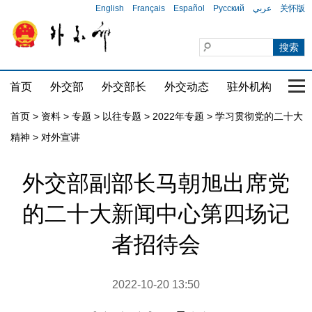
English
Français
Español
Русский
عربي
关怀版
首页
外交部
外交部长
外交动态
驻外机构
国家
首页
>
资料
>
专题
>
以往专题
>
2022年专题
>
学习贯彻党的二十大
精神
>
对外宣讲
外交部副部长马朝旭出席党
的二十大新闻中心第四场记
者招待会
2022-10-20 13:50