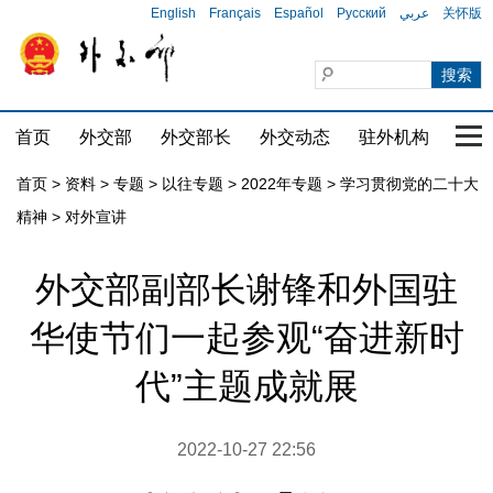
English
Français
Español
Русский
عربي
关怀版
首页
外交部
外交部长
外交动态
驻外机构
国家
首页
>
资料
>
专题
>
以往专题
>
2022年专题
>
学习贯彻党的二十大
精神
>
对外宣讲
外交部副部长谢锋和外国驻
华使节们一起参观“奋进新时
代”主题成就展
2022-10-27 22:56