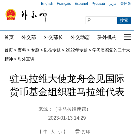
English
Français
Español
Русский
عربي
关怀版
首页
外交部
外交部长
外交动态
驻外机构
国家
首页
>
资料
>
专题
>
以往专题
>
2022年专题
>
学习贯彻党的二十大
精神
>
对外宣讲
驻马拉维大使龙舟会见国际
货币基金组织驻马拉维代表
来源：（驻马拉维使馆）
2023-01-13 14:29
【
中
大
小
】
打印