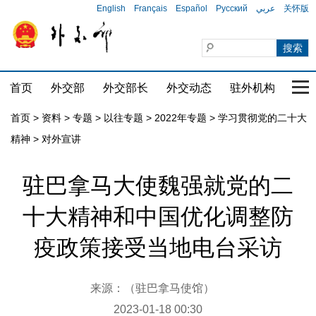
English
Français
Español
Русский
عربي
关怀版
首页
外交部
外交部长
外交动态
驻外机构
国家
首页
>
资料
>
专题
>
以往专题
>
2022年专题
>
学习贯彻党的二十大
精神
>
对外宣讲
驻巴拿马大使魏强就党的二
十大精神和中国优化调整防
疫政策接受当地电台采访
来源：（驻巴拿马使馆）
2023-01-18 00:30