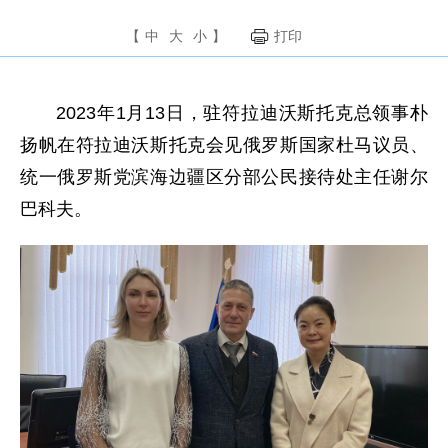
【
中
大
小
】
打印
2023年1月13日，驻符拉迪沃斯托克总领事朴
扬帆在符拉迪沃斯托克会见俄罗斯国家杜马议员、
统一俄罗斯党滨海边疆区分部公民接待处主任谢尔
巴科夫。