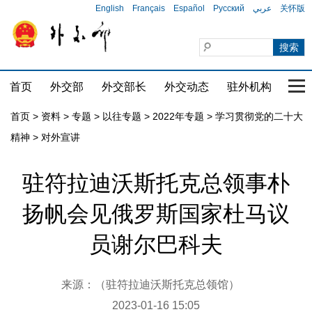
English
Français
Español
Русский
عربي
关怀版
首页
外交部
外交部长
外交动态
驻外机构
国家
首页
>
资料
>
专题
>
以往专题
>
2022年专题
>
学习贯彻党的二十大
精神
>
对外宣讲
驻符拉迪沃斯托克总领事朴
扬帆会见俄罗斯国家杜马议
员谢尔巴科夫
来源：（驻符拉迪沃斯托克总领馆）
2023-01-16 15:05