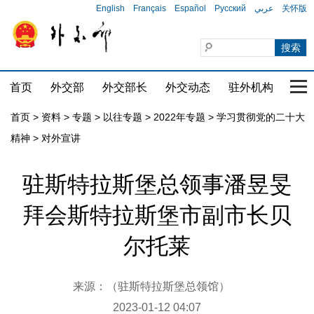
English
Français
Español
Русский
عربي
关怀版
首页
外交部
外交部长
外交动态
驻外机构
国家
首页
>
资料
>
专题
>
以往专题
>
2022年专题
>
学习贯彻党的二十大
精神
>
对外宣讲
驻斯特拉斯堡总领事潘昱旻
拜会斯特拉斯堡市副市长贝
尔托莱
来源：（驻斯特拉斯堡总领馆）
2023-01-12 04:07