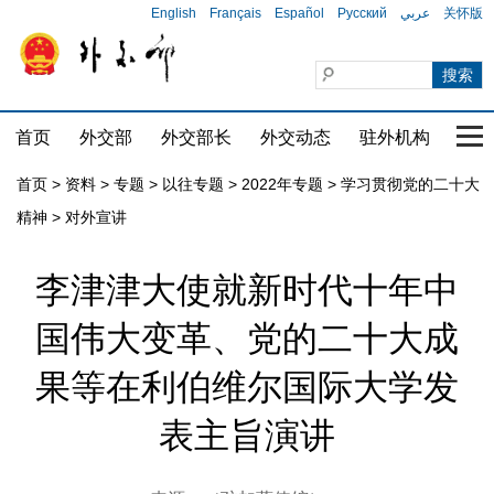
English
Français
Español
Русский
عربي
关怀版
首页
外交部
外交部长
外交动态
驻外机构
国家
首页
>
资料
>
专题
>
以往专题
>
2022年专题
>
学习贯彻党的二十大
精神
>
对外宣讲
李津津大使就新时代十年中
国伟大变革、党的二十大成
果等在利伯维尔国际大学发
表主旨演讲