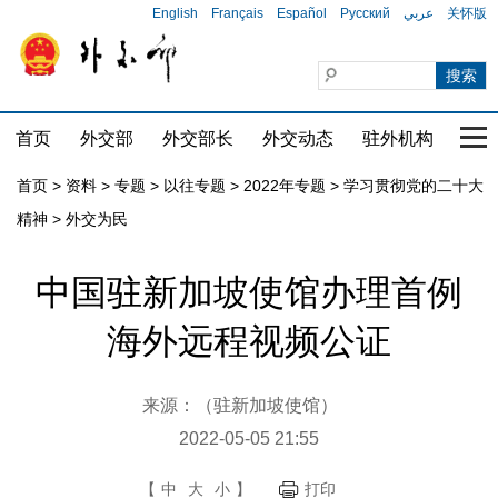
English
Français
Español
Русский
عربي
关怀版
首页
外交部
外交部长
外交动态
驻外机构
国家
首页
>
资料
>
专题
>
以往专题
>
2022年专题
>
学习贯彻党的二十大
精神
>
外交为民
中国驻新加坡使馆办理首例
海外远程视频公证
来源：（驻新加坡使馆）
2022-05-05 21:55
【
中
大
小
】
打印