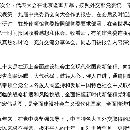
第二十次全国代表大会在北京隆重开幕，按照外交部党委统
代表第十九届中央委员会向大会作的报告。在会后及时通
习研讨。驻外使领馆党委按照部党委要求部署，在全世界
第一时间报回收看感想和体会。收看后，有的馆党委连夜
认真热烈讨论，充分交流分享体会。同志们被报告内容深
二十大是在迈上全面建设社会主义现代化国家新征程、向
报告高瞻远瞩，大气磅礴，鼓舞人心，催人奋进，通篇闪
结带领全党全国各族人民坚持和发展中国特色社会主义取
面临的战略机遇和风险挑战，全面把握新时代新征程党和
的宏伟蓝图，是全面建设社会主义现代化国家、全面推进
五年来，在党中央坚强领导下，中国特色大国外交取得的
大以来极不寻常、极不平凡的十年，面对世所罕见、史所