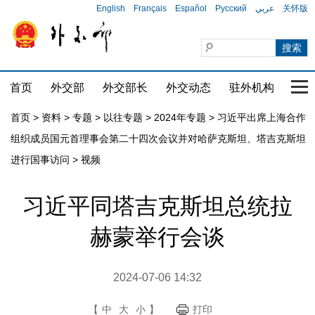
English
Français
Español
Русский
عربي
关怀版
首页
外交部
外交部长
外交动态
驻外机构
国家
首页
>
资料
>
专题
>
以往专题
>
2024年专题
>
习近平出席上海合作
组织成员国元首理事会第二十四次会议并对哈萨克斯坦、塔吉克斯坦
进行国事访问
>
视频
习近平同塔吉克斯坦总统拉
赫蒙举行会谈
2024-07-06 14:32
【
中
大
小
】
打印