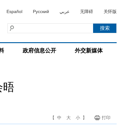
Español
Русский
عربي
无障碍
关怀版
料
政府信息公开
外交新媒体
会晤
【
中
大
小
】
打印