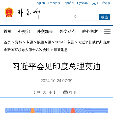
English
Français
Español
Русский
عربي
关怀版
首页
外交部
外交部长
外交动态
驻外机构
国家
首页
>
资料
>
专题
>
以往专题
>
2024年专题
>
习近平赴俄罗斯出席
金砖国家领导人第十六次会晤
>
最新消息
习近平会见印度总理莫迪
2024-10-24 07:39
【
中
大
小
】
打印