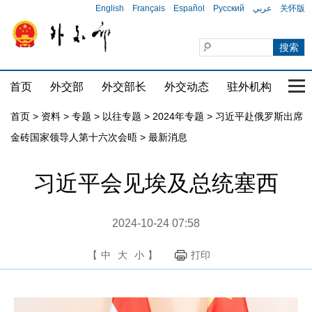
English
Français
Español
Русский
عربي
关怀版
首页
外交部
外交部长
外交动态
驻外机构
国家
首页
>
资料
>
专题
>
以往专题
>
2024年专题
>
习近平赴俄罗斯出席
金砖国家领导人第十六次会晤
>
最新消息
习近平会见埃及总统塞西
2024-10-24 07:58
【
中
大
小
】
打印