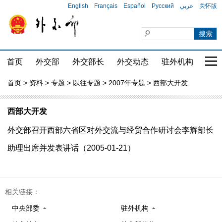
English
Français
Español
Русский
عربي
关怀版
首页
外交部
外交部长
外交动态
驻外机构
国家
首页
>
资料
>
专题
>
以往专题
>
2007年专题
> 西部大开发
西部大开发
外交部召开西部六省区对外交流与经贸合作研讨会李辉部长
助理出席并发表讲话（2005-01-21）
相关链接：
中央部委
驻外机构