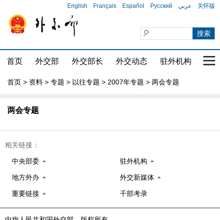
English
Français
Español
Русский
عربي
关怀版
首页
外交部
外交部长
外交动态
驻外机构
国家
首页
>
资料
>
专题
>
以往专题
>
2007年专题
> 两会专题
两会专题
相关链接：
中央部委
驻外机构
地方外办
外交新媒体
重要链接
干部考录
中华人民共和国外交部 版权所有