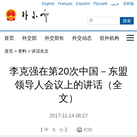
English
Français
Español
Русский
عربي
关怀版
首页
外交部
外交部长
外交动态
驻外机构
国家
首页
>
资料
>
讲话全文
李克强在第20次中国－东盟
领导人会议上的讲话（全
文）
2017-11-14 08:27
【
中
大
小
】
打印