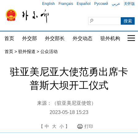
English
Français
Español
Русский
عربي
关怀版
首页
外交部
外交部长
外交动态
驻外机构
国家
首页
>
驻外报道
>
公众活动
驻亚美尼亚大使范勇出席卡
普斯大坝开工仪式
来源：（驻亚美尼亚使馆）
2023-05-18 15:23
【
中
大
小
】
打印