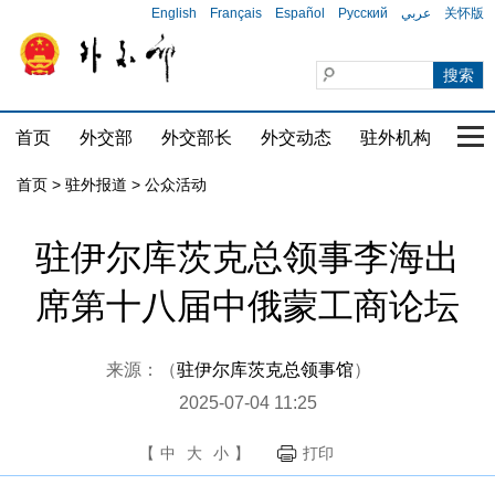
English
Français
Español
Русский
عربي
关怀版
首页
外交部
外交部长
外交动态
驻外机构
国家
首页
>
驻外报道
>
公众活动
驻伊尔库茨克总领事李海出
席第十八届中俄蒙工商论坛
来源：（
驻伊尔库茨克总领事馆
）
2025-07-04 11:25
【
中
大
小
】
打印