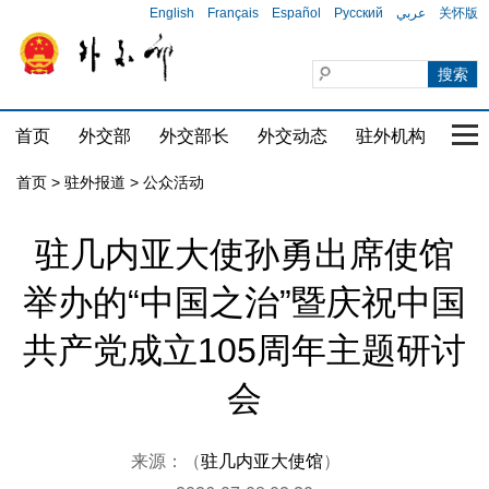
English
Français
Español
Русский
عربي
关怀版
首页
外交部
外交部长
外交动态
驻外机构
国家
首页
>
驻外报道
>
公众活动
驻几内亚大使孙勇出席使馆
举办的“中国之治”暨庆祝中国
共产党成立105周年主题研讨
会
来源：（
驻几内亚大使馆
）