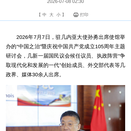
2026-07-08 02:30
【
中
大
小
】
打印
2026年7月7日，驻几内亚大使孙勇出席使馆举
办的“中国之治”暨庆祝中国共产党成立105周年主题
研讨会，几新一届国民议会候任议员、执政阵营“争
取现代化和发展的一代”创始成员、外交部代表等几
政界、媒体30余人出席。