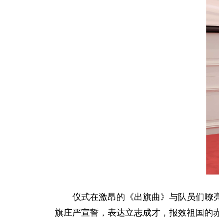
仪式在激昂的《出旗曲》与队员们嘹
旗庄严宣誓，表达立志成才，报效祖国的