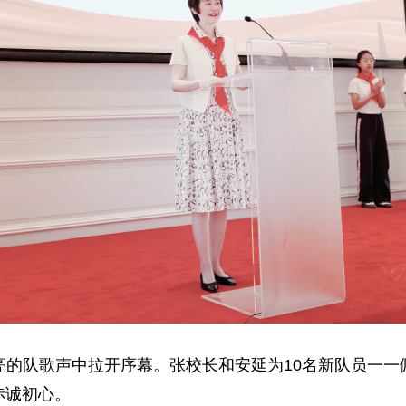
亮的队歌声中拉开序幕。张校长和安延为10名新队员一一
赤诚初心。