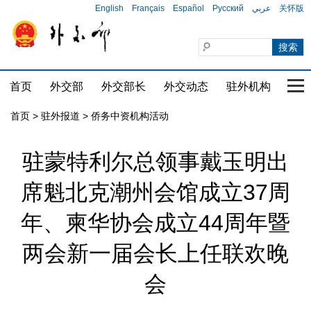
English
Français
Español
Русский
عربي
关怀版
首页
外交部
外交部长
外交动态
驻外机构
国家
首页
>
驻外报道
>
侨务中资机构活动
驻蒙特利尔总领事戴玉明出
席魁北克潮州会馆成立37周
年、柬华协会成立44周年暨
两会新一届会长上任联欢晚
会