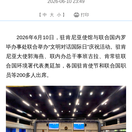
2026-06-10 23:49
【
中
大
小
】
打印
2026年6月10日，驻肯尼亚使馆与联合国内罗
毕办事处联合举办“文明对话国际日”庆祝活动。驻肯
尼亚
大使
郭海燕、联内办总干事班古拉、肯常驻联
合国环境署代表奥廷加，各国驻肯使节和联合国职
员等200多人出席。