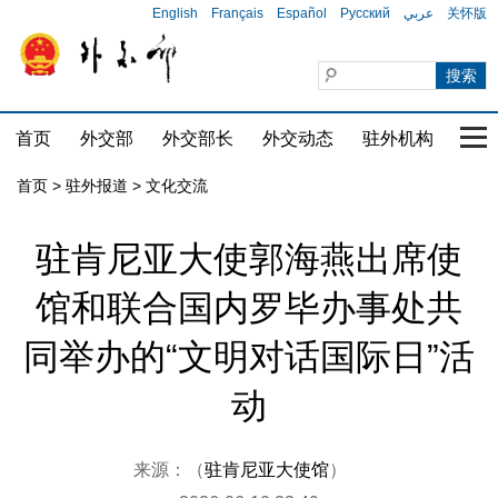
English
Français
Español
Русский
عربي
关怀版
首页
外交部
外交部长
外交动态
驻外机构
国家
首页
>
驻外报道
>
文化交流
驻肯尼亚大使郭海燕出席使
馆和联合国内罗毕办事处共
同举办的“文明对话国际日”活
动
来源：（
驻肯尼亚大使馆
）