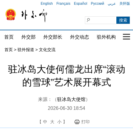
English
Français
Español
Русский
عربي
关怀版
首页
外交部
外交部长
外交动态
驻外机构
国家
首页
>
驻外报道
>
文化交流
驻冰岛大使何儒龙出席“滚动
的雪球”艺术展开幕式
来源：（
驻冰岛大使馆
）
2026-06-30 18:54
【
中
大
小
】
打印