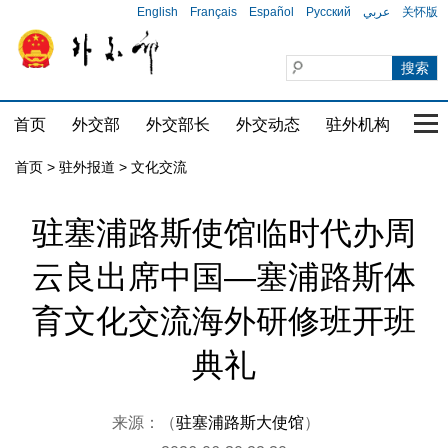
English
Français
Español
Русский
عربي
关怀版
首页
外交部
外交部长
外交动态
驻外机构
国家
首页
>
驻外报道
>
文化交流
驻塞浦路斯使馆临时代办周
云良出席中国—塞浦路斯体
育文化交流海外研修班开班
典礼
来源：（
驻塞浦路斯大使馆
）