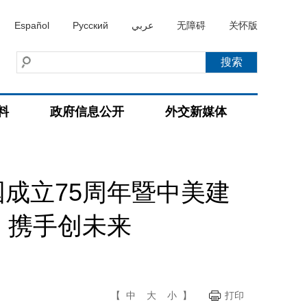
Español
Русский
عربي
无障碍
关怀版
料
政府信息公开
外交新媒体
成立75周年暨中美建
，携手创未来
【
中
大
小
】
打印