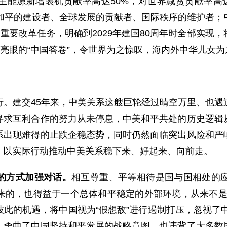
生能源新增装机贡献率高达50%，对世界减贫贡献率高达
和平的建设者、全球发展的贡献者、国际秩序的维护者；
项重要改革任务，明确到2029年建国80周年时全部实现
，亮眼的“中国答卷”，令世界为之惊叹，海内外中华儿女为
行。建交45年来，中美关系这艘巨轮经过晴空万里、也遇
寻求互利合作的努力从未停息，中美和平共处的历史逻辑
系出现难得的止跌企稳态势，同时仍然面临突出风险和严
，以实际行动推动中美关系稳下来、好起来、向前走。
的方式加强对话。
相互尊重、平等相待是国与国相处的
的，也得益于一个总体和平稳定的外部环境，从来不是谁
此的机遇，将中国视为“假想敌”进行遏制打压，忽视了中
，歪曲了中国坚持和平发展的战略意图，也违背了大多数