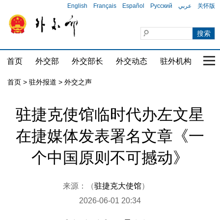
English
Français
Español
Русский
عربي
关怀版
首页
外交部
外交部长
外交动态
驻外机构
国家
首页
>
驻外报道
>
外交之声
驻捷克使馆临时代办左文星
在捷媒体发表署名文章《一
个中国原则不可撼动》
来源：（
驻捷克大使馆
）
2026-06-01 20:34