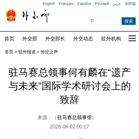
English
Français
Español
Русский
عربي
关怀版
首页
外交部
外交部长
外交动态
驻外机构
国家
首页
>
驻外报道
>
外交之声
驻马赛总领事何有麟在“遗产
与未来”国际学术研讨会上的
致辞
来源：（
驻马赛总领事馆
）
2026-06-02 00:17