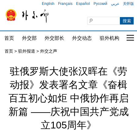
English
Français
Español
Русский
عربي
关怀版
首页
外交部
外交部长
外交动态
驻外机构
国家
首页
>
驻外报道
>
外交之声
驻俄罗斯大使张汉晖在《劳
动报》发表署名文章《奋楫
百五初心如炬 中俄协作再启
新篇 ——庆祝中国共产党成
立105周年》