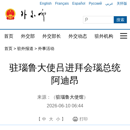
English
Français
Español
Русский
عربي
关怀版
首页
外交部
外交部长
外交动态
驻外机构
国家
首页
>
驻外报道
>
外事活动
驻瑙鲁大使吕进拜会瑙总统
阿迪昂
来源：（
驻瑙鲁大使馆
）
2026-06-10 06:44
【
中
大
小
】
打印